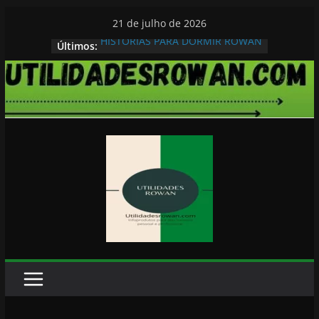
Pular
21 de julho de 2026
para
HISTORIAS PARA DORMIR ROWAN
Últimos:
o
conteúdo