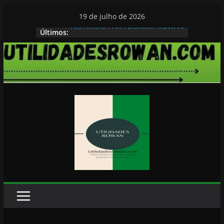
Pular
19 de julho de 2026
para
HISTORIAS PARA DORMIR ROWAN
Últimos:
o
conteúdo