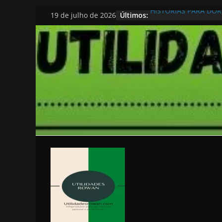
Pular
HISTORIAS PARA DO
Últimos:
19 de julho de 2026
para
o
conteúdo