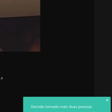
 a
✕
Decisão tomada mais duas pessoas