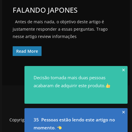
FALANDO JAPONES
Antes de mais nada, o objetivo deste artigo é
justamente responder a essas perguntas. Trago
nesse artigo review informações
Read More
✕
Decisão tomada mais duas pessoas
acabaram de adquirir este produto.
✕
35 Pessoas estão lendo este artigo no
Copyright © 2026
utilidadesrowan.com
. Todos os direitos
reservados.
momento
.