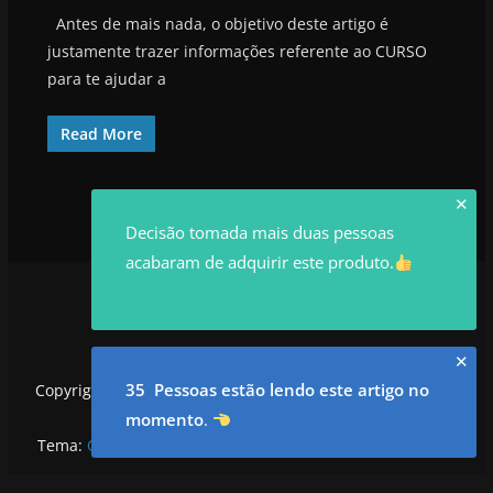
Antes de mais nada, o objetivo deste artigo é
justamente trazer informações referente ao CURSO
para te ajudar a
Read More
✕
Decisão tomada mais duas pessoas
acabaram de adquirir este produto.
✕
35 Pessoas estão lendo este artigo no
Copyright © 2026
utilidadesrowan.com
. Todos os direitos
reservados.
momento
.
Tema:
ColorMag
por ThemeGrill. Powered by
WordPress
.