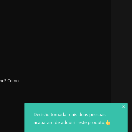
smo? Como
✕
Decisão tomada mais duas pessoas
acabaram de adquirir este produto.