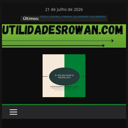
Pular
21 de julho de 2026
para
HISTORIAS PARA DORMIR ROWAN
Últimos:
o
conteúdo