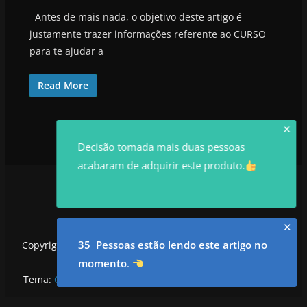
Antes de mais nada, o objetivo deste artigo é
justamente trazer informações referente ao CURSO
para te ajudar a
Read More
✕
Decisão tomada mais duas pessoas
acabaram de adquirir este produto.
✕
35 Pessoas estão lendo este artigo no
Copyright © 2026
utilidadesrowan.com
. Todos os direitos
reservados.
momento
.
Tema:
ColorMag
por ThemeGrill. Powered by
WordPress
.