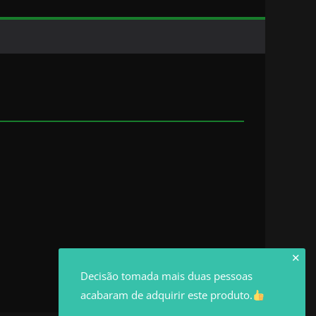
✕
Decisão tomada mais duas pessoas
acabaram de adquirir este produto.