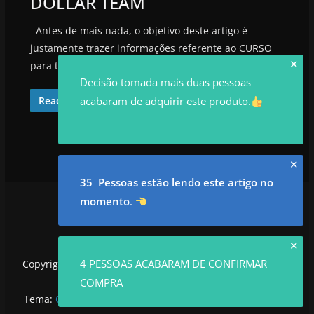
DOLLAR TEAM
Antes de mais nada, o objetivo deste artigo é
justamente trazer informações referente ao CURSO
✕
para te ajudar a
Decisão tomada mais duas pessoas
acabaram de adquirir este produto.
Read More
✕
35 Pessoas estão lendo este artigo no
momento
.
✕
4 PESSOAS ACABARAM DE CONFIRMAR
Copyright © 2026
utilidadesrowan.com
. Todos os direitos
reservados.
COMPRA
Tema:
ColorMag
por ThemeGrill. Powered by
WordPress
.