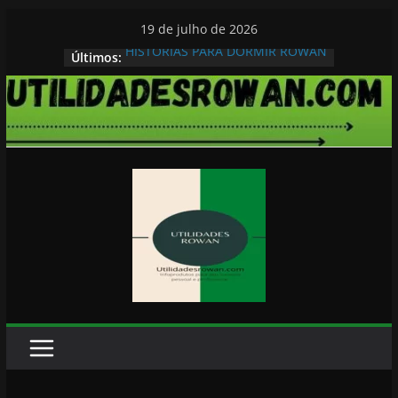
Pular
19 de julho de 2026
para
HISTORIAS PARA DORMIR ROWAN
Últimos:
o
conteúdo