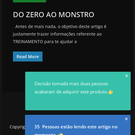
DO ZERO AO MONSTRO
Antes de mais nada, o objetivo deste artigo é
justamente trazer informações referente ao
TREINAMENTO para te ajudar a
Read More
✕
Decisão tomada mais duas pessoas
acabaram de adquirir este produto.
✕
35 Pessoas estão lendo este artigo no
Copyright © 2026
utilidadesrowan.com
. Todos os direitos
reservados.
momento
.