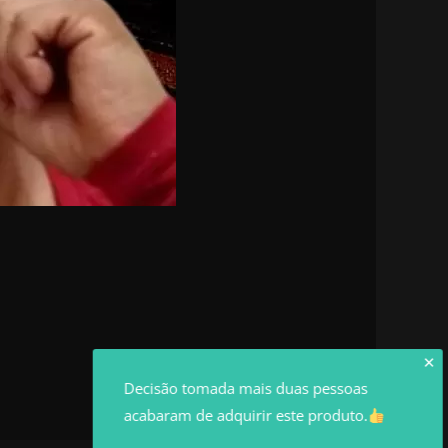
✕
Decisão tomada mais duas pessoas
acabaram de adquirir este produto.