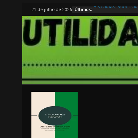
Pular
Últimos:
HISTORIAS PARA DO
21 de julho de 2026
para
o
conteúdo