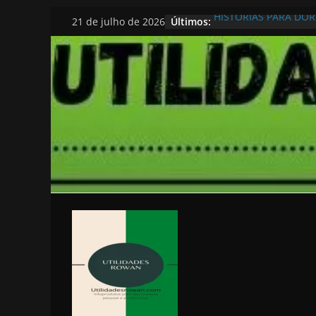
Pular
Últimos:
HISTORIAS PARA DO
21 de julho de 2026
para
o
conteúdo