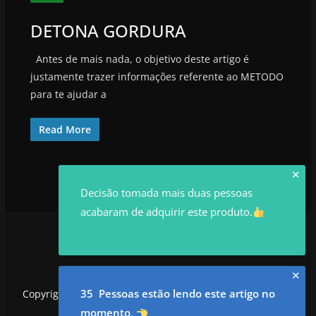
DETONA GORDURA
Antes de mais nada, o objetivo deste artigo é
justamente trazer informações referente ao METODO
para te ajudar a
Read More
✕
Decisão tomada mais duas pessoas
acabaram de adquirir este produto.
✕
35 Pessoas estão lendo este artigo no
Copyright © 2026
utilidadesrowan.com
. Todos os direitos
reservados.
momento
.