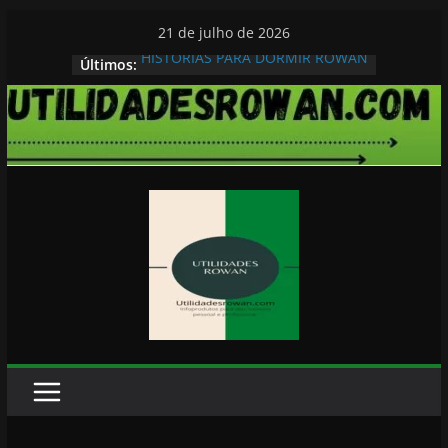
Pular
21 de julho de 2026
para
HISTORIAS PARA DORMIR ROWAN
Últimos:
o
conteúdo