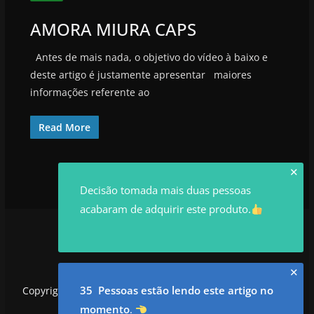
AMORA MIURA CAPS
Antes de mais nada, o objetivo do vídeo à baixo e
deste artigo é justamente apresentar maiores
informações referente ao
Read More
✕
Decisão tomada mais duas pessoas
acabaram de adquirir este produto.
✕
35 Pessoas estão lendo este artigo no
Copyright © 2026
utilidadesrowan.com
. Todos os direitos
reservados.
momento
.