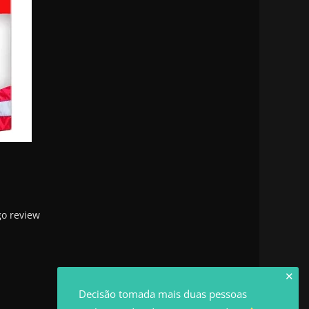
go review
✕
Decisão tomada mais duas pessoas