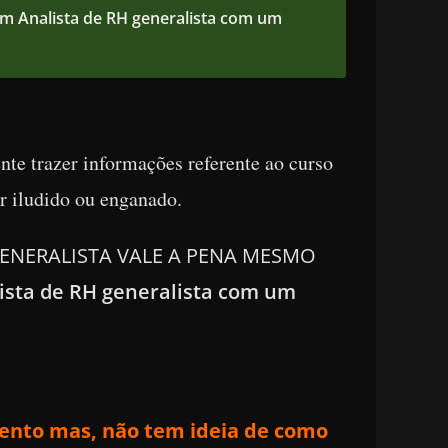
m Analista de RH generalista com um
ente trazer
informações referente ao curso
r iludido ou enganado.
H GENERALISTA VALE A PENA MESMO
ista de RH generalista com um
mento mas, não tem ideia de como