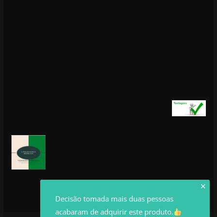
✕
Decisão tomada mais duas pessoas
acabaram de adquirir este produto.